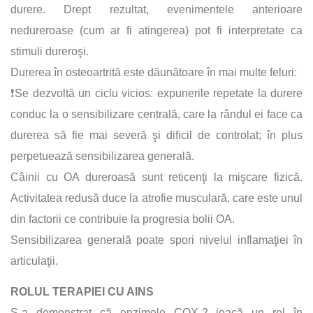
durere. Drept rezultat, evenimentele anterioare
nedureroase (cum ar fi atingerea) pot fi interpretate ca
stimuli dureroşi.
Durerea în osteoartrită este dăunătoare în mai multe feluri:
❗Se dezvoltă un ciclu vicios: expunerile repetate la durere
conduc la o sensibilizare centrală, care la rândul ei face ca
durerea să fie mai severă şi dificil de controlat; în plus
perpetuează sensibilizarea generală.
Câinii cu OA dureroasă sunt reticenţi la mişcare fizică.
Activitatea redusă duce la atrofie musculară, care este unul
din factorii ce contribuie la progresia bolii OA.
Sensibilizarea generală poate spori nivelul inflamaţiei în
articulaţii.
ROLUL TERAPIEI CU AINS
S-a demonstrat că enzimele COX-2 joacă un rol în