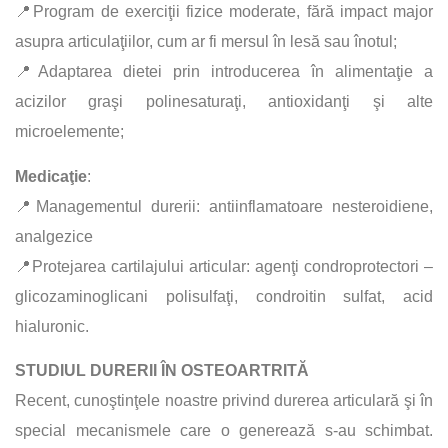
📍Program de exerciţii fizice moderate, fără impact major
asupra articulaţiilor, cum ar fi mersul în lesă sau înotul;
📍Adaptarea dietei prin introducerea în alimentaţie a
acizilor graşi polinesaturaţi, antioxidanţi şi alte
microelemente;
Medicaţie
:
📍Managementul durerii: antiinflamatoare nesteroidiene,
analgezice
📍Protejarea cartilajului articular: agenţi condroprotectori –
glicozaminoglicani polisulfaţi, condroitin sulfat, acid
hialuronic.
STUDIUL DURERII ÎN OSTEOARTRITĂ
Recent, cunoştinţele noastre privind durerea articulară şi în
special mecanismele care o generează s-au schimbat.