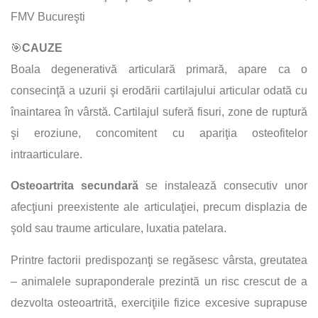
FMV Bucureşti
🎯
CAUZE
Boala degenerativă articulară primară, apare ca o
consecinţă a uzurii şi erodării cartilajului articular odată cu
înaintarea în vârstă. Cartilajul suferă fisuri, zone de ruptură
şi eroziune, concomitent cu apariţia osteofitelor
intraarticulare.
Osteoartrita secundară
se instalează consecutiv unor
afecţiuni preexistente ale articulaţiei, precum displazia de
şold sau traume articulare, luxatia patelara.
Printre factorii predispozanţi se regăsesc vârsta, greutatea
– animalele supraponderale prezintă un risc crescut de a
dezvolta osteoartrită, exerciţiile fizice excesive suprapuse