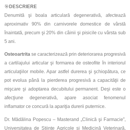
🎯
DESCRIERE
Denumită şi boala articulară degenerativă, afectează
aproximativ 90% din carnivorele domestice de vârstă
înaintată, precum şi 20% din câinii şi pisicile cu vârsta sub
5 ani.
Osteoartrita
se caracterizează prin deteriorarea progresivă
a cartilajului articular şi formarea de osteofite în interiorul
articulaţiilor mobile. Apar astfel durerea şi şchiopătura, ce
pot evolua până la pierderea progresivă a capacităţii de
mişcare şi adoptarea decubitului permanent. Deşi este o
afecţiune degenerativă, apare asociat fenomenul
inflamator ce concură la apariţia durerii puternice.
Dr. Mădălina Popescu – Masterand „Clinică şi Farmacie”,
Universitatea de Ştiinţe Agricole şi Medicină Veterinară,