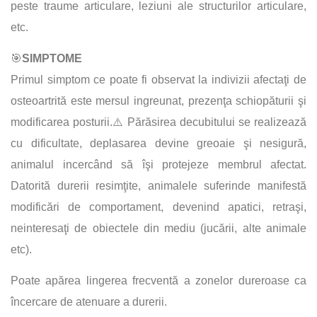
peste traume articulare, leziuni ale structurilor articulare,
etc.
🎯
SIMPTOME
Primul simptom ce poate fi observat la indivizii afectaţi de
osteoartrită este mersul ingreunat, prezenţa schiopăturii şi
modificarea posturii.⚠️ Părăsirea decubitului se realizează
cu dificultate, deplasarea devine greoaie şi nesigură,
animalul incercând să îşi protejeze membrul afectat.
Datorită durerii resimţite, animalele suferinde manifestă
modificări de comportament, devenind apatici, retraşi,
neinteresaţi de obiectele din mediu (jucării, alte animale
etc).
Poate apărea lingerea frecventă a zonelor dureroase ca
încercare de atenuare a durerii.