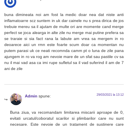
buna dimineata noi am fost la medic doar nea dat niste anti
inflamatoarre scz suntem in uk dar cainele nu s prea dirica de jos
trebuie mereu sa il ajutam de multe ori are momente cand merge
perfect se joca alearga in alte zile nu merge mai putine prefera sa
se traraie si sia fact rana la labute am vrea sa mergem in ro
deoarece aici un rmn este foarte scum doar ca momentan nu
putem parasi uk ce neati recomnda camm pt o luna de zile pana
ajungem in ro va rog am nevoie mare de un sfat sau pastile cv sa
nu il mai vad asa ca imi rupe sufletul sa il vad suferind il am de 7
ani de zile
29/03/2021 la 13:12
Admin
spune:
Buna ziua, va recomandam limitarea miscarii aproape de 0,
evitati urcatul/coboratul scarilor si plimbarilor care nu sunt
necesare. Este nevoie de un tratament de sustinere care