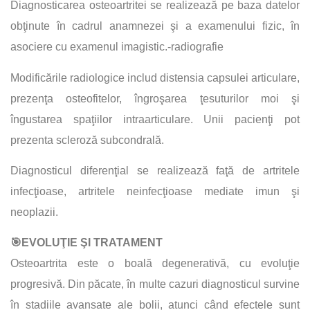
Diagnosticarea osteoartritei se realizează pe baza datelor
obţinute în cadrul anamnezei şi a examenului fizic, în
asociere cu examenul imagistic.-radiografie
Modificările radiologice includ distensia capsulei articulare,
prezenţa osteofitelor, îngroşarea ţesuturilor moi şi
îngustarea spaţiilor intraarticulare. Unii pacienţi pot
prezenta scleroză subcondrală.
Diagnosticul diferenţial se realizează faţă de artritele
infecţioase, artritele neinfecţioase mediate imun şi
neoplazii.
🎯EVOLUŢIE ŞI TRATAMENT
Osteoartrita este o boală degenerativă, cu evoluţie
progresivă. Din păcate, în multe cazuri diagnosticul survine
în stadiile avansate ale bolii, atunci când efectele sunt