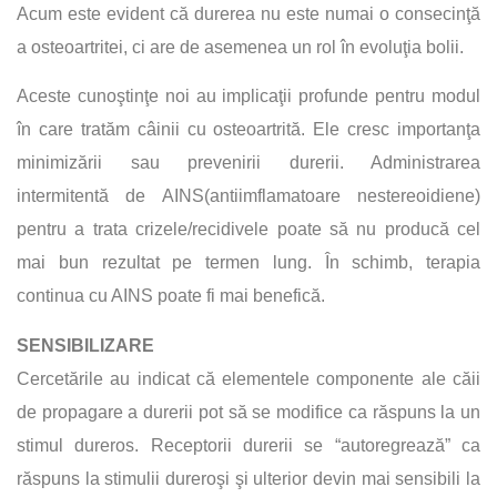
Acum este evident că durerea nu este numai o consecinţă
a osteoartritei, ci are de asemenea un rol în evoluţia bolii.
Aceste cunoştinţe noi au implicaţii profunde pentru modul
în care tratăm câinii cu osteoartrită. Ele cresc importanţa
minimizării sau prevenirii durerii. Administrarea
intermitentă de AINS(antiimflamatoare nestereoidiene)
pentru a trata crizele/recidivele poate să nu producă cel
mai bun rezultat pe termen lung. În schimb, terapia
continua cu AINS poate fi mai benefică.
SENSIBILIZARE
Cercetările au indicat că elementele componente ale căii
de propagare a durerii pot să se modifice ca răspuns la un
stimul dureros. Receptorii durerii se “autoregrează” ca
răspuns la stimulii dureroşi şi ulterior devin mai sensibili la