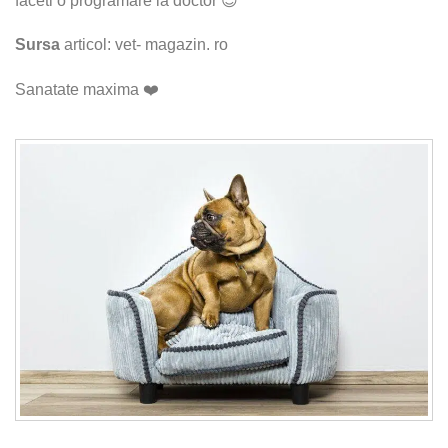
faceti o programare la doctor 😉
Sursa
articol: vet- magazin. ro
Sanatate maxima ❤️