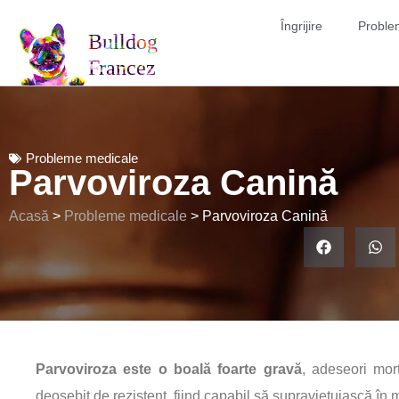
Îngrijire
Proble
Probleme medicale
Parvoviroza Canină
Acasă
>
Probleme medicale
>
Parvoviroza Canină
Parvoviroza este o boală foarte gravă
, adeseori mor
deosebit de rezistent, fiind capabil să supraviețuiască în 