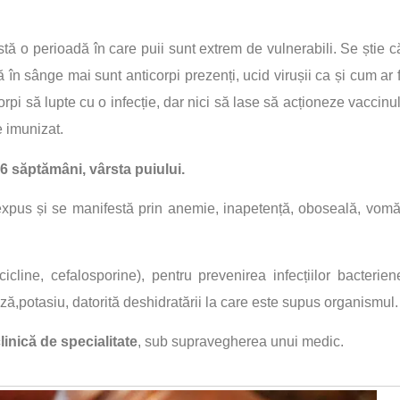
istă o perioadă în care puii sunt extrem de vulnerabili. Se știe c
 în sânge mai sunt anticorpi prezenți, ucid virușii ca și cum ar f
orpi să lupte cu o infecție, dar nici să lase să acționeze vaccinul
e imunizat.
6 săptămâni, vârsta puiului.
xpus și se manifestă prin anemie, inapetență, oboseală, vomă
acicline, cefalosporine), pentru prevenirea infecțiilor bacterien
ză,potasiu, datorită deshidratării la care este supus organismul.
linică de specialitate
, sub supravegherea unui medic.