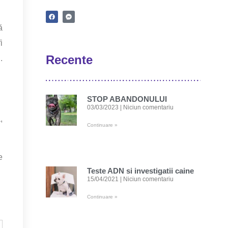
ă
i
Recente
.
STOP ABANDONULUI
03/03/2023
Niciun comentariu
,
Continuare »
e
Teste ADN si investigatii caine
15/04/2021
Niciun comentariu
Continuare »