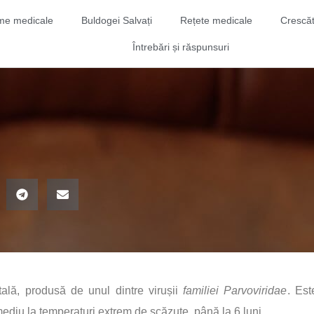
me medicale
Buldogei Salvați
Rețete medicale
Crescăt
Întrebări și răspunsuri
tală, produsă de unul dintre virușii
familiei Parvoviridae
. Est
mediu la temperaturi extrem de scăzute, până la 6 luni.