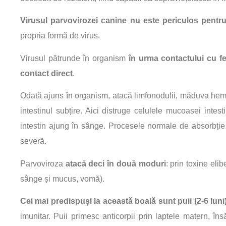
Virusul parvovirozei canine nu este periculos pentr
propria formă de virus.
Virusul pătrunde în organism
în urma contactului cu f
contact direct
.
Odată ajuns în organism, atacă limfonodulii, măduva hema
intestinul subțire. Aici distruge celulele mucoasei intes
intestin ajung în sânge. Procesele normale de absorbție
severă.
Parvoviroza
atacă deci în două moduri
: prin toxine eli
sânge și mucus, vomă).
Cei mai predispuși la această boală sunt puii (2-6 luni)
imunitar. Puii primesc anticorpii prin laptele matern, îns