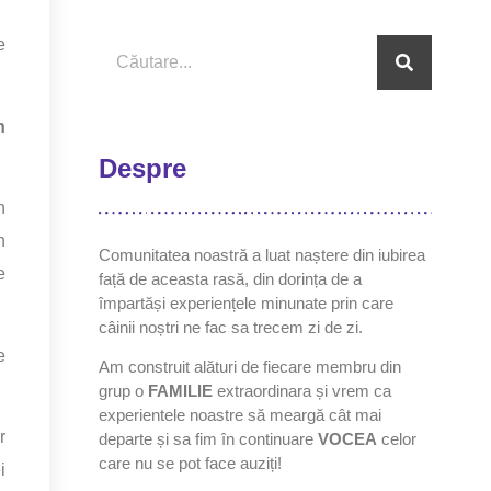
e
n
Despre
n
n
Comunitatea noastră a luat naștere din iubirea
e
față de aceasta rasă, din dorința de a
împartăși experiențele minunate prin care
câinii noștri ne fac sa trecem zi de zi.
e
Am construit alături de fiecare membru din
grup o
FAMILIE
extraordinara și vrem ca
experientele noastre să meargă cât mai
r
departe și sa fim în continuare
VOCEA
celor
care nu se pot face auziți!
i