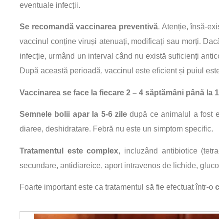
eventuale infecții.
Se recomandă vaccinarea preventivă
. Atenție, însă-ex
vaccinul conține viruși atenuați, modificați sau morți. Dacă
infecție, urmând un interval când nu există suficienți antic
După această perioadă, vaccinul este eficient și puiul est
Vaccinarea se face la fiecare 2 – 4 săptămâni până la 1
Semnele bolii apar la 5-6 zile
după ce animalul a fost e
diaree, deshidratare. Febră nu este un simptom specific.
Tratamentul este complex
, incluzând antibiotice (tetr
secundare, antidiareice, aport intravenos de lichide, gluco
Foarte important este ca tratamentul să fie efectuat într-o
c