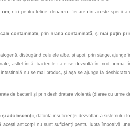
u om,
nici pentru feline, deoarece fiecare din aceste specii ar
ecale contaminate
, prin
hrana contaminată
, și
mai puțin pri
togenă, distrugând celulele albe, și apoi, prin sânge, ajunge î
tinale, astfel încât bacteriile care se dezvoltă în mod normal î
 intestinală nu se mai produc, și așa se ajunge la deshidratar
berate de bacterii și prin deshidratare violentă (diaree cu urme d
 și adolescenții
, datorită insuficienței dezvoltări a sistemului lo
ă acești anticorpi nu sunt suficienți pentru lupta împotrivă une