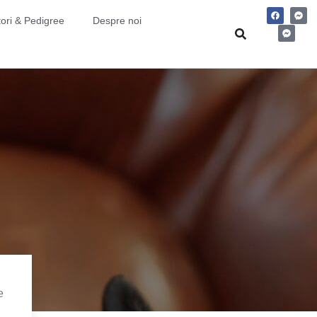
ori & Pedigree
Despre noi
e